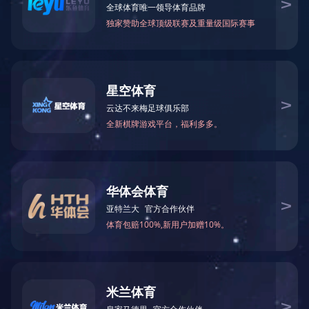
除砂设备
刮吸泥机
高效沉淀池系统
滤布滤池系统
脱水设备
气浮设备
药剂投加系统
输送设备
闸门系列
其他设备
地 址：无锡新区鸿山街道鸿达路112
号