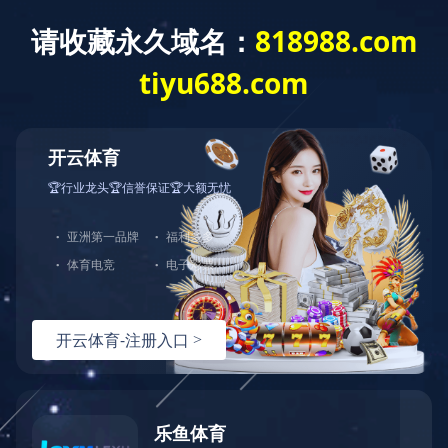
关于我们
新
- 栏目导航 -
刮吸泥机
拦污设备